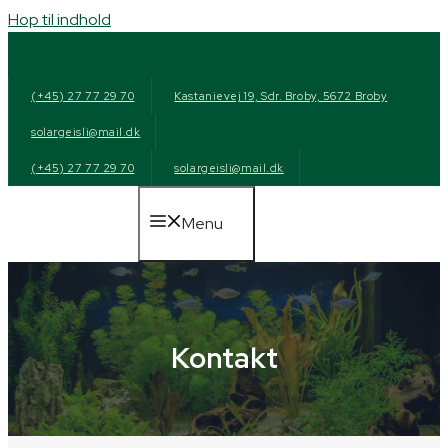
Hop til indhold
(+45) 27 77 29 70
Kastanievej 19, Sdr. Broby, 5672 Broby
solargeisli@mail.dk
(+45) 27 77 29 70
solargeisli@mail.dk
Menu
Kontakt