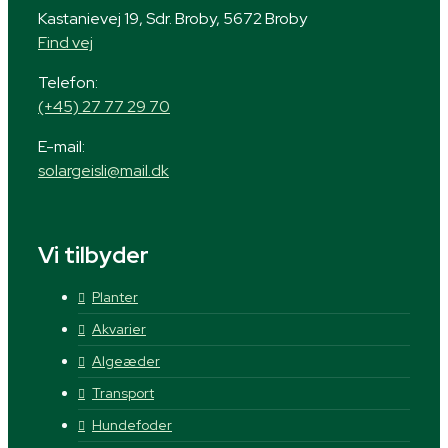
Kastanievej 19, Sdr. Broby, 5672 Broby
Find vej
Telefon:
(+45) 27 77 29 70
E-mail:
solargeisli@mail.dk
Vi tilbyder
Planter
Akvarier
Algeæder
Transport
Hundefoder