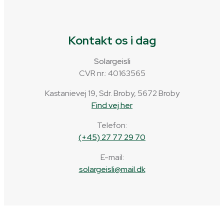
Kontakt os i dag
Solargeisli
CVR nr.: 40163565
Kastanievej 19, Sdr. Broby, 5672 Broby
Find vej her
Telefon:
(+45) 27 77 29 70
E-mail:
solargeisli@mail.dk