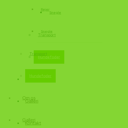
Rejer
Snegle
Snegle
Transport
Transport
Hundefoder
Hundefoder
Om os
Om os
Galleri
Galleri
Kontakt