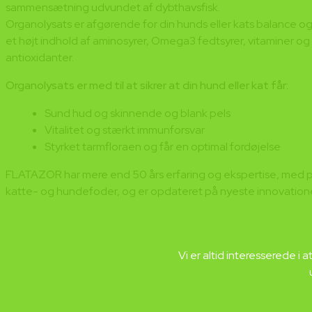
sammensætning udvundet af dybthavsfisk.
Organolysats er afgørende for din hunds eller kats balance og 
et højt indhold af aminosyrer, Omega3 fedtsyrer, vitaminer og
antioxidanter.
Organolysats er med til at sikrer at din hund eller kat får:
Sund hud og skinnende og blank pels
Vitalitet og stærkt immunforsvar
Styrket tarmfloraen og får en optimal fordøjelse
FLATAZOR har mere end 50 års erfaring og ekspertise, med 
katte- og hundefoder, og er opdateret på nyeste innovatione
Vi er altid interesserede i