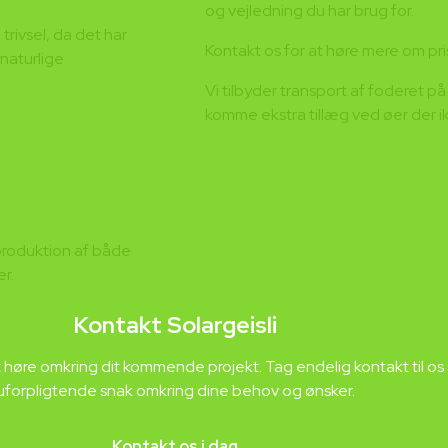
og vejledning du har brug for.
trivsel, da det har
Kontakt os for at høre mere om pri
 naturlige
Vi tilbyder transport af foderet p
komme ekstra tillæg ved øer der ik
produktion af både
r.
Kontakt Solargeisli
 at høre omkring dit kommende projekt. Tag endelig kontakt til os 
uforpligtende snak omkring dine behov og ønsker.
Kontakt os i dag