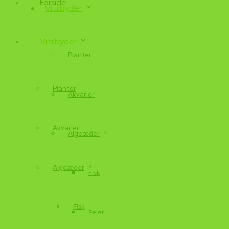
Forside
Vi tilbyder
Vi tilbyder
Planter
Planter
Akvarier
Akvarier
Algeæder
Algeæder
Fisk
Fisk
Rejer