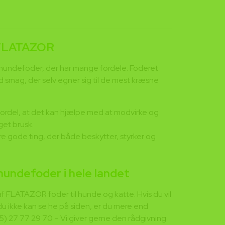
 FLATAZOR
hundefoder, der har mange fordele. Foderet
d smag, der selv egner sig til de mest kræsne
ordel, at det kan hjælpe med at modvirke og
et brusk.
e gode ting, der både beskytter, styrker og
 hundefoder i hele landet
f FLATAZOR foder til hunde og katte. Hvis du vil
du ikke kan se he på siden, er du mere end
+45) 27 77 29 70 – Vi giver gerne den rådgivning