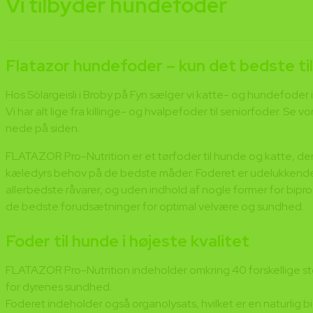
Vi tilbyder hundefoder
Flatazor hundefoder – kun det bedste til
Hos Sòlargeisli i Broby på Fyn sælger vi katte- og hundefoder i
Vi har alt lige fra killinge- og hvalpefoder til seniorfoder. Se 
nede på siden.
FLATAZOR Pro-Nutrition er et tørfoder til hunde og katte, der
kæledyrs behov på de bedste måder. Foderet er udelukkende
allerbedste råvarer, og uden indhold af nogle former for biprod
de bedste forudsætninger for optimal velvære og sundhed.
Foder til hunde i højeste kvalitet
FLATAZOR Pro-Nutrition indeholder omkring 40 forskellige stof
for dyrenes sundhed.
Foderet indeholder også organolysats, hvilket er en naturlig b