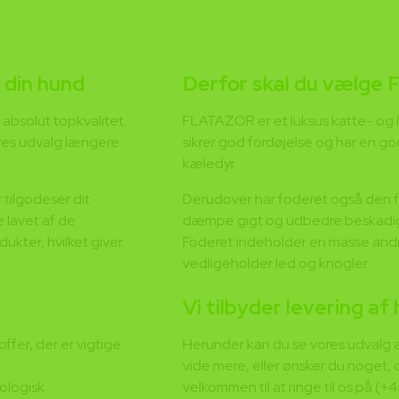
 din hund
Derfor skal du vælge
 absolut topkvalitet.
FLATAZOR er et luksus katte- og 
vores udvalg længere
sikrer god fordøjelse og har en go
kæledyr.
 tilgodeser dit
Derudover har foderet også den f
 lavet af de
dæmpe gigt og udbedre beskadig
ukter, hvilket giver
Foderet indeholder en masse andr
vedligeholder led og knogler.
Vi tilbyder levering af
fer, der er vigtige
Herunder kan du se vores udvalg a
vide mere, eller ønsker du noget, 
iologisk
velkommen til at ringe til os på (