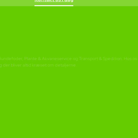
defoder, Plante & Akvarieservice og Transport & Spedition. Hos os kan
g der bliver altid kræset om detaljerne.