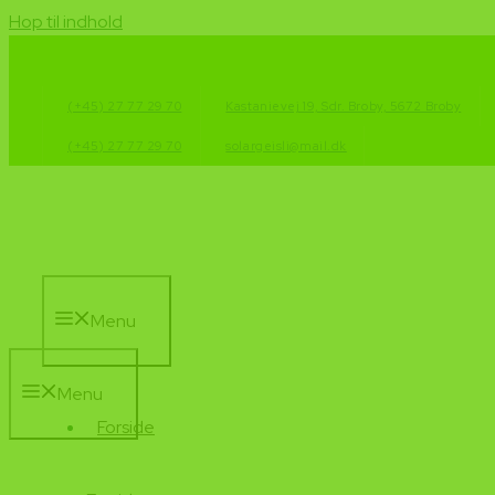
Hop til indhold
(+45) 27 77 29 70
Kastanievej 19, Sdr. Broby, 5672 Broby
(+45) 27 77 29 70
solargeisli@mail.dk
Menu
Menu
Forside