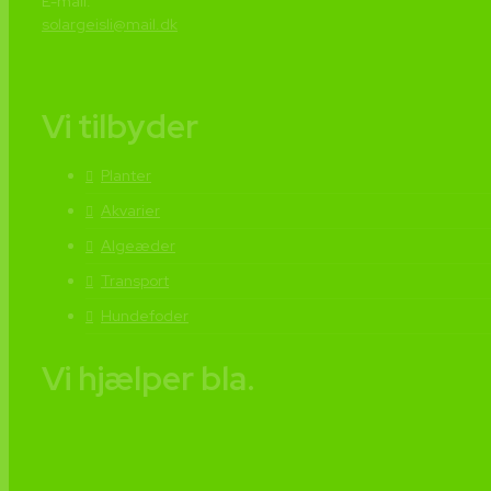
E-mail:
solargeisli@mail.dk
Vi tilbyder
Planter
Akvarier
Algeæder
Transport
Hundefoder
Vi hjælper bla.