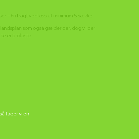
ser – Fri fragt ved køb af minimum 5 sække.
å landsplan som også gælder øer, dog vil der
ke er brofaste.
så tager vi en