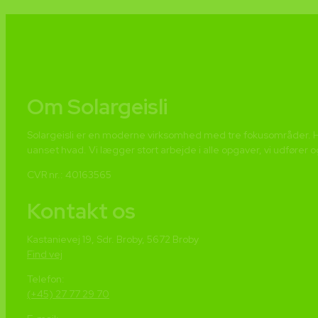
Om Solargeisli
Solargeisli er en moderne virksomhed med tre fokusområder. Hun
uanset hvad. Vi lægger stort arbejde i alle opgaver, vi udfører o
CVR nr.: 40163565
Kontakt os
Kastanievej 19, Sdr. Broby, 5672 Broby
Find vej
Telefon:
(+45) 27 77 29 70